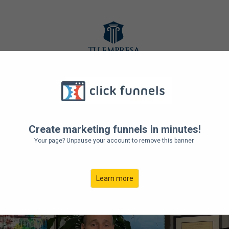
¿Desearías proteger lo
ctivos que tanto traba
Create marketing funnels in minutes!
te han costado crear?
Your page? Unpause your account to remove this banner.
Learn more