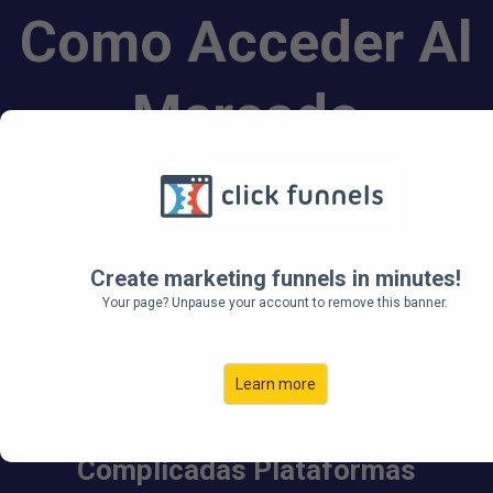
Como Acceder Al
Mercado
Estadounidense
Desde Cualquier
Create marketing funnels in minutes!
Your page? Unpause your account to remove this banner.
Parte Del Mundo
Learn more
Sin Mover Un Dedo,
Engorrosos Trámites Legales o
Complicadas Plataformas